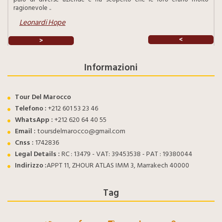
ragionevole ..
Leonardi Hope
<
>
Informazioni
Tour Del Marocco
Telefono :
+212 601 53 23 46
WhatsApp :
+212 620 64 40 55
Email :
toursdelmarocco@gmail.com
Cnss :
1742836
Legal Details :
RC : 13479 - VAT: 39453538 - PAT : 19380044
Indirizzo :
APPT 11, ZHOUR ATLAS IMM 3, Marrakech 40000
Tag