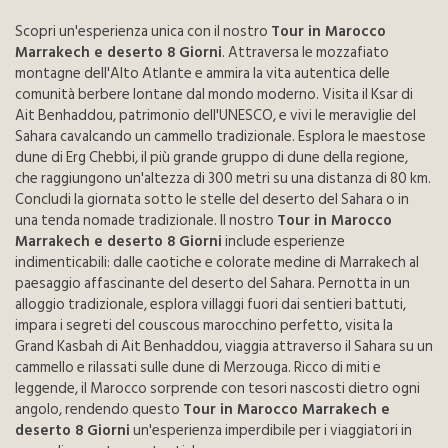
Scopri un'esperienza unica con il nostro
Tour in Marocco
Marrakech e deserto 8 Giorni
. Attraversa le mozzafiato
montagne dell'Alto Atlante e ammira la vita autentica delle
comunità berbere lontane dal mondo moderno. Visita il Ksar di
Ait Benhaddou, patrimonio dell'UNESCO, e vivi le meraviglie del
Sahara cavalcando un cammello tradizionale. Esplora le maestose
dune di Erg Chebbi, il più grande gruppo di dune della regione,
che raggiungono un'altezza di 300 metri su una distanza di 80 km.
Concludi la giornata sotto le stelle del deserto del Sahara o in
una tenda nomade tradizionale. Il nostro
Tour in Marocco
Marrakech e deserto 8 Giorni
include esperienze
indimenticabili: dalle caotiche e colorate medine di Marrakech al
paesaggio affascinante del deserto del Sahara. Pernotta in un
alloggio tradizionale, esplora villaggi fuori dai sentieri battuti,
impara i segreti del couscous marocchino perfetto, visita la
Grand Kasbah di Ait Benhaddou, viaggia attraverso il Sahara su un
cammello e rilassati sulle dune di Merzouga. Ricco di miti e
leggende, il Marocco sorprende con tesori nascosti dietro ogni
angolo, rendendo questo
Tour in Marocco Marrakech e
deserto 8 Giorni
un'esperienza imperdibile per i viaggiatori in