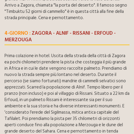
Arrivo a Zagora, chiamata "la porta del deserto". Il famoso segno
"Timbuktu 52 giorni di cammello" è in questa città alla fine della
strada principale. Cena e pernottamento.
4-GIORNO :
ZAGORA - ALNIF - RISSANI - ERFOUD -
MERZOUGA
Prima colazione in hotel. Uscita della strada della città di Zagora
ea pochi chilometri prendere la pista che costeggia il più grande
in Africa e in cui le date vengono raccolte palmeto. Prendiamo di
nuovo la strada sempre più lontano nel deserto. Durante il
percorso (se siamo fortunati) mandrie di cammelli selvatici sono
apprezzati. Scarred la popolazione di Alnif. Tempo libero per il
pranzo (non incluso) e poi al villaggio di Rissani. Situato a 22 km da
Erfoud, in un palmeto Rissani è interessante sia per il suo
ambiente e la sua storia e ha diverse interessanti monumenti. E
'considerato l'erede del Sigilmassa, mitica antica capitale del
Tafilalet. Poi prendiamo la pista per 35 chilometri di orizzonti
aperti conduce fino alla popolazione a Merzouga e le dune del
grande deserto del Sahara. Cena e pernottamento in tenda