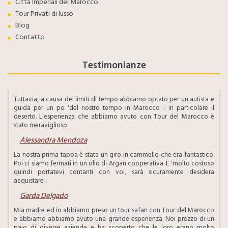
Città Imperiali del Marocco
Tour Privati di lusso
Blog
Contatto
Testimonianze
Tuttavia, a causa dei limiti di tempo abbiamo optato per un autista e
guida per un po 'del nostro tempo in Marocco - in particolare il
deserto. L'esperienza che abbiamo avuto con Tour del Marocco è
stato meraviglioso.
Alessandra Mendoza
La nostra prima tappa è stata un giro in cammello che era fantastico.
Poi ci siamo fermati in un olio di Argan cooperativa. E 'molto costoso
quindi portatevi contanti con voi, sarà sicuramente desidera
acquistare ..
Garda Delgado
Mia madre ed io abbiamo preso un tour safari con Tour del Marocco
e abbiamo abbiamo avuto una grande esperienza. Noi prezzo di un
paio di diverse aziende e ha scoperto che le loro erano molto