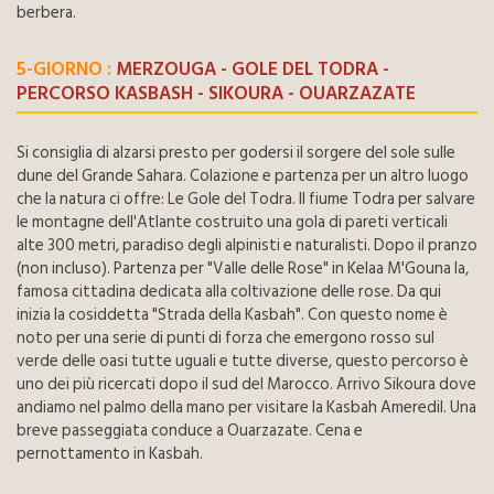
berbera.
5-GIORNO :
MERZOUGA - GOLE DEL TODRA -
PERCORSO KASBASH - SIKOURA - OUARZAZATE
Si consiglia di alzarsi presto per godersi il sorgere del sole sulle
dune del Grande Sahara. Colazione e partenza per un altro luogo
che la natura ci offre: Le Gole del Todra. Il fiume Todra per salvare
le montagne dell'Atlante costruito una gola di pareti verticali
alte 300 metri, paradiso degli alpinisti e naturalisti. Dopo il pranzo
(non incluso). Partenza per "Valle delle Rose" in Kelaa M'Gouna la,
famosa cittadina dedicata alla coltivazione delle rose. Da qui
inizia la cosiddetta "Strada della Kasbah". Con questo nome è
noto per una serie di punti di forza che emergono rosso sul
verde delle oasi tutte uguali e tutte diverse, questo percorso è
uno dei più ricercati dopo il sud del Marocco. Arrivo Sikoura dove
andiamo nel palmo della mano per visitare la Kasbah Ameredil. Una
breve passeggiata conduce a Ouarzazate. Cena e
pernottamento in Kasbah.