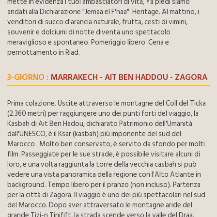
mette in evidenza i tuoi ambasciatori di vita, Ya piedi siamo
andati alla Dichiarazione "Jemaa el F'naa": Heritage. Al mattino, i
venditori di succo d'arancia naturale, frutta, cesti di vimini,
souvenir e dolciumi di notte diventa uno spettacolo
meraviglioso e spontaneo. Pomeriggio libero. Cena e
pernottamento in Riad.
3-GIORNO :
MARRAKECH - AIT BEN HADDOU - ZAGORA
Prima colazione. Uscite attraverso le montagne del Coll del Ticka
(2.360 metri) per raggiungere uno dei punti forti del viaggio, la
Kasbah di Ait Ben Hadou, dichiarato Patrimonio dell'Umanità
dall'UNESCO, è il Ksar (kasbah) più imponente del sud del
Marocco . Molto ben conservato, è servito da sfondo per molti
film. Passeggiate per le sue strade, è possibile visitare alcuni di
loro, e una volta raggiunta la torre della vecchia casbah si può
vedere una vista panoramica della regione con l'Alto Atlante in
background. Tempo libero per il pranzo (non incluso). Partenza
per la città di Zagora. Il viaggio è uno dei più spettacolari nel sud
del Marocco. Dopo aver attraversato le montagne aride del
grande Tizi-n Tinifift, la strada scende verso la valle del Draa.