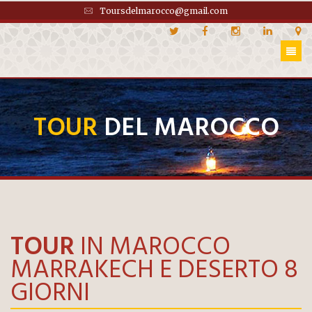
Toursdelmarocco@gmail.com
TOUR
DEL MAROCCO
TOUR
IN MAROCCO
MARRAKECH E DESERTO 8
GIORNI