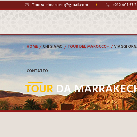
/
Toursdelmarocco@gmail.com
+212 601 53 2
/
/
/
HOME
CHI SIAMO
TOUR DEL MAROCCO
VIAGGI OR
CONTATTO
TOUR
DA MARRAKECH 