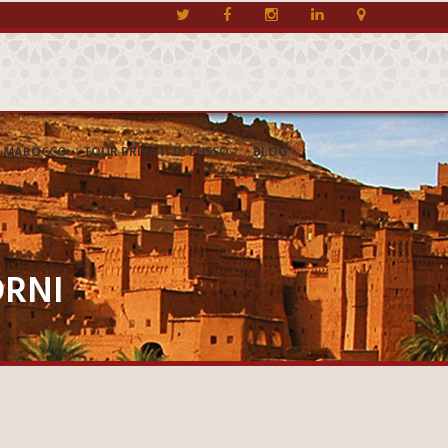
/
/
/
EL MAROCCO
TOUR PRIVATI DI LUSSO
BLOG
ORNI