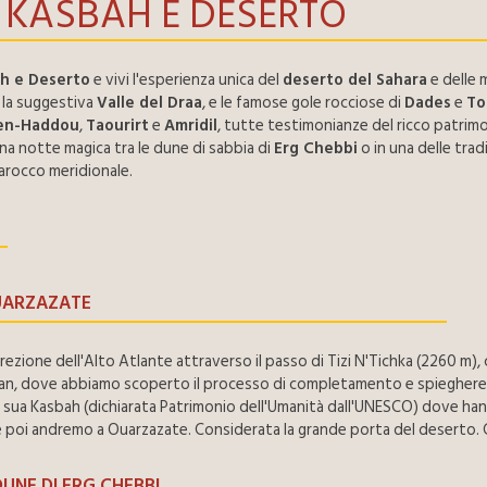
KASBAH E DESERTO
h e Deserto
e vivi l'esperienza unica del
deserto del Sahara
e delle
, la suggestiva
Valle del Draa
, e le famose gole rocciose di
Dades
e
To
en-Haddou
,
Taourirt
e
Amridil
, tutte testimonianze del ricco patrim
na notte magica tra le dune di sabbia di
Erg Chebbi
o in una delle trad
Marocco meridionale.
UARZAZATE
irezione dell'Alto Atlante attraverso il passo di Tizi N'Tichka (2260 m
 Argan, dove abbiamo scoperto il processo di completamento e spiegherem
la sua Kasbah (dichiarata Patrimonio dell'Umanità dall'UNESCO) dove hann
 lì e poi andremo a Ouarzazate. Considerata la grande porta del deserto
UNE DI ERG CHEBBI