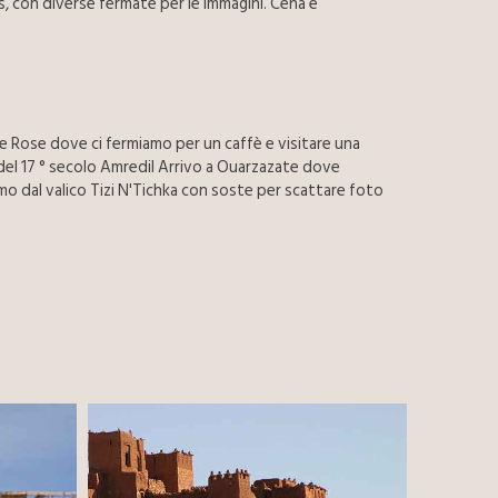
, con diverse fermate per le immagini. Cena e
lle Rose dove ci fermiamo per un caffè e visitare una
 del 17 ° secolo Amredil Arrivo a Ouarzazate dove
mo dal valico Tizi N'Tichka con soste per scattare foto