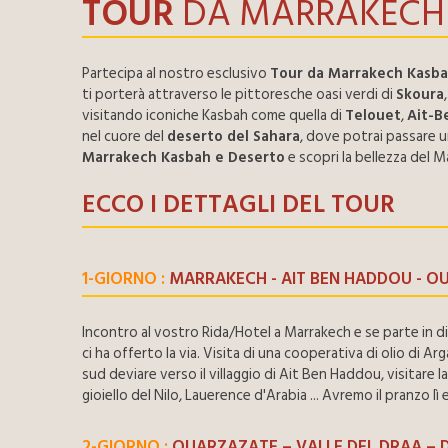
TOUR
DA MARRAKECH 
Partecipa al nostro esclusivo
Tour da Marrakech Kasba
ti porterà attraverso le pittoresche oasi verdi di
Skoura
visitando iconiche Kasbah come quella di
Telouet
,
Ait-B
nel cuore del
deserto del Sahara
, dove potrai passare u
Marrakech Kasbah e Deserto
e scopri la bellezza del 
ECCO I DETTAGLI DEL TOUR
1-GIORNO :
MARRAKECH - AIT BEN HADDOU - O
Incontro al vostro Rida/Hotel a Marrakech e se parte in d
ci ha offerto la via. Visita di una cooperativa di olio di
sud deviare verso il villaggio di Ait Ben Haddou, visitare 
gioiello del Nilo, Lauerence d'Arabia ... Avremo il pranzo
2-GIORNO :
OUARZAZATE – VALLE DEL DRAA – D