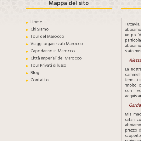
Mappa del sito
Home
Tuttavi
Chi Siamo
abbiamo 
un po 'd
Tour del Marocco
particol
Viaggi organizzati Marocco
abbiamo
Capodanno in Marocco
stato mer
Città Imperiali del Marocco
Aless
Tour Privati di lusso
La nostr
Blog
cammello
Contatto
fermati 
'molto c
con voi
acquistare
Garda
Mia mad
safari 
abbiamo 
prezzo d
scoper
ragionevo