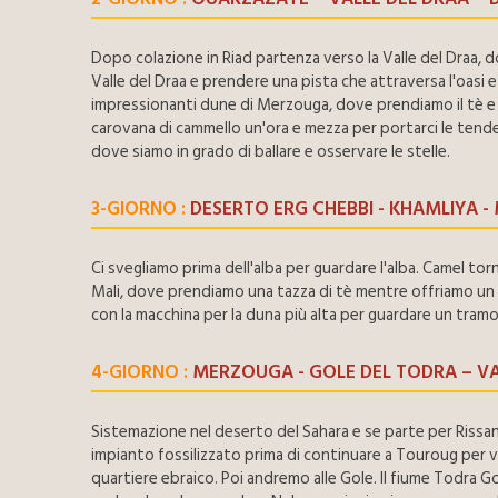
Dopo colazione in Riad partenza verso la Valle del Draa, d
Valle del Draa e prendere una pista che attraversa l'oasi e
impressionanti dune di Merzouga, dove prendiamo il tè e si
carovana di cammello un'ora e mezza per portarci le tende 
dove siamo in grado di ballare e osservare le stelle.
3-GIORNO :
DESERTO ERG CHEBBI - KHAMLIYA 
Ci svegliamo prima dell'alba per guardare l'alba. Camel tor
Mali, dove prendiamo una tazza di tè mentre offriamo un 
con la macchina per la duna più alta per guardare un tra
4-GIORNO :
MERZOUGA - GOLE DEL TODRA – VA
Sistemazione nel deserto del Sahara e se parte per Rissani 
impianto fossilizzato prima di continuare a Touroug per vi
quartiere ebraico. Poi andremo alle Gole. Il fiume Todra G