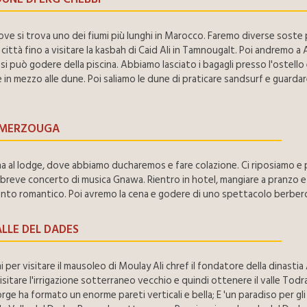
ove si trova uno dei fiumi più lunghi in Marocco. Faremo diverse soste p
 città fino a visitare la kasbah di Caid Ali in Tamnougalt. Poi andremo 
 può godere della piscina. Abbiamo lasciato i bagagli presso l'ostello 
in mezzo alle dune. Poi saliamo le dune di praticare sandsurf e guardare
- MERZOUGA
na al lodge, dove abbiamo ducharemos e fare colazione. Ci riposiamo e poi
breve concerto di musica Gnawa. Rientro in hotel, mangiare a pranzo e
monto romantico. Poi avremo la cena e godere di uno spettacolo berbe
LLE DEL DADES
per visitare il mausoleo di Moulay Ali chref il fondatore della dinastia
sitare l'irrigazione sotterraneo vecchio e quindi ottenere il valle Todr
orge ha formato un enorme pareti verticali e bella; E 'un paradiso per 