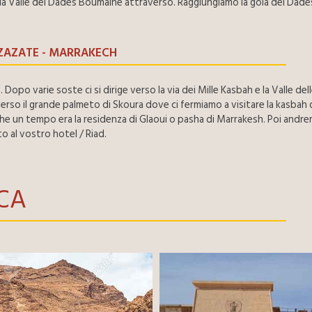
la Valle del Dades Boumalne attraverso. Raggiungiamo la gola del Dades
RZAZATE - MARRAKECH
opo varie soste ci si dirige verso la via dei Mille Kasbah e la Valle de
erso il grande palmeto di Skoura dove ci fermiamo a visitare la kasbah
che un tempo era la residenza di Glaoui o pasha di Marrakesh. Poi andre
o al vostro hotel / Riad.
CA