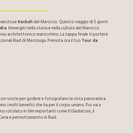
 maestose
Kasbah
del Marocco. Questo viaggio di 5 giorni
dra
. Immergiti nella storia e nella cultura del Marocco
onio architettonico marocchino. La tappa finale ti porterà
izionali Riad di Merzouga. Prenota ora il tuo
Tour da
), con soste per godere e fotografano la vista panoramica
o i molti benefici che ha per il corpo umano. Poi vai a
o rotolato in film importanti come Il Gladiatore, il
. Cena e pernottamento in Riad.