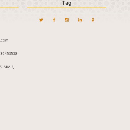
Tag
l.com
: 39453538
S IMM 3,