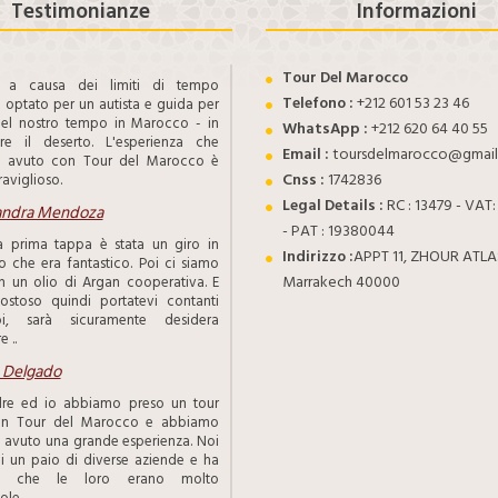
Testimonianze
Informazioni
Tour Del Marocco
a, a causa dei limiti di tempo
Telefono :
+212 601 53 23 46
optato per un autista e guida per
el nostro tempo in Marocco - in
WhatsApp :
+212 620 64 40 55
are il deserto. L'esperienza che
Email :
toursdelmarocco@gmai
 avuto con Tour del Marocco è
Cnss :
1742836
aviglioso.
Legal Details :
RC : 13479 - VAT
andra Mendoza
- PAT : 19380044
a prima tappa è stata un giro in
Indirizzo :
APPT 11, ZHOUR ATLA
 che era fantastico. Poi ci siamo
Marrakech 40000
in un olio di Argan cooperativa. E
ostoso quindi portatevi contanti
, sarà sicuramente desidera
 ..
 Delgado
re ed io abbiamo preso un tour
con Tour del Marocco e abbiamo
avuto una grande esperienza. Noi
i un paio di diverse aziende e ha
to che le loro erano molto
le ..