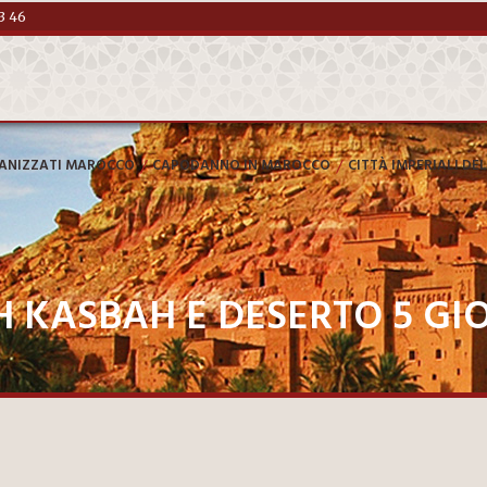
3 46
/
/
GANIZZATI MAROCCO
CAPODANNO IN MAROCCO
CITTÀ IMPERIALI D
KASBAH E DESERTO 5 GI